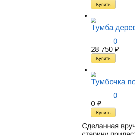
Тумба дере
0
28 750
₽
Тумбочка по
0
0
₽
Сделанная вруч
старину придас