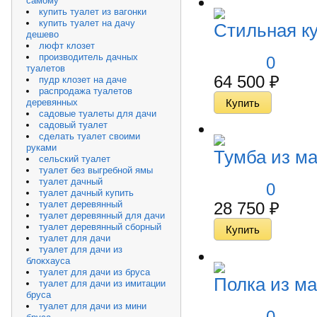
самому
купить туалет из вагонки
купить туалет на дачу
Стильная ку
дешево
люфт клозет
производитель дачных
0
туалетов
64 500
₽
пудр клозет на даче
распродажа туалетов
деревянных
садовые туалеты для дачи
садовый туалет
сделать туалет своими
руками
Тумба из ма
сельский туалет
туалет без выгребной ямы
туалет дачный
0
туалет дачный купить
туалет деревянный
28 750
₽
туалет деревянный для дачи
туалет деревянный сборный
туалет для дачи
туалет для дачи из
блокхауса
туалет для дачи из бруса
Полка из м
туалет для дачи из имитации
бруса
туалет для дачи из мини
0