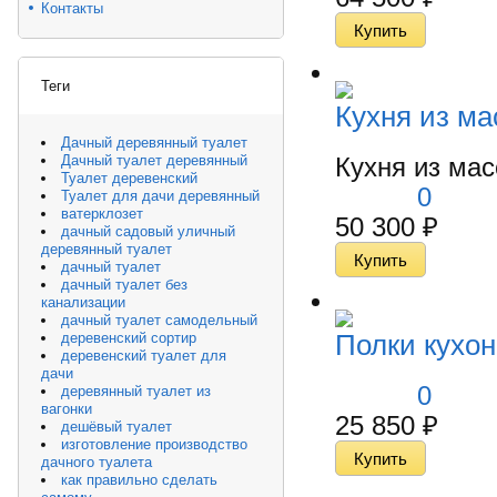
Контакты
Теги
Кухня из ма
Дачный деревянный туалет
Кухня из мас
Дачный туалет деревянный
Туалет деревенский
0
Туалет для дачи деревянный
ватерклозет
50 300
₽
дачный садовый уличный
деревянный туалет
дачный туалет
дачный туалет без
канализации
дачный туалет самодельный
Полки кухо
деревенский сортир
деревенский туалет для
дачи
0
деревянный туалет из
вагонки
25 850
₽
дешёвый туалет
изготовление производство
дачного туалета
как правильно сделать