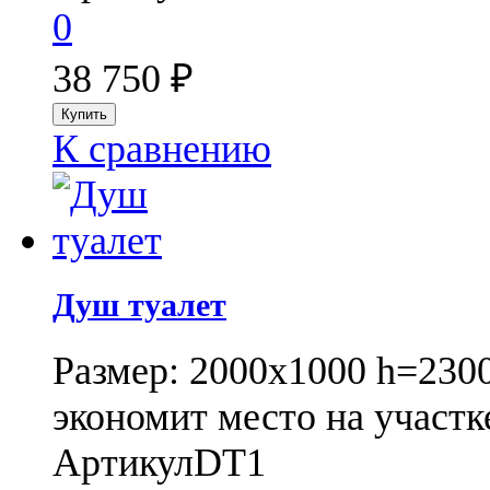
0
38 750
₽
К сравнению
Душ туалет
Размер: 2000x1000 h=230
экономит место на участк
Артикул
DT1