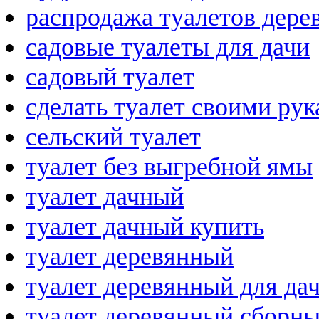
распродажа туалетов дере
садовые туалеты для дачи
садовый туалет
сделать туалет своими ру
сельский туалет
туалет без выгребной ямы
туалет дачный
туалет дачный купить
туалет деревянный
туалет деревянный для да
туалет деревянный сборн