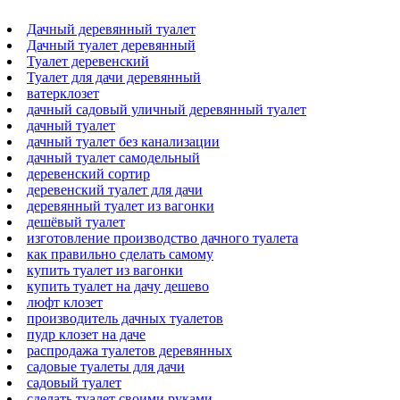
Дачный деревянный туалет
Дачный туалет деревянный
Туалет деревенский
Туалет для дачи деревянный
ватерклозет
дачный садовый уличный деревянный туалет
дачный туалет
дачный туалет без канализации
дачный туалет самодельный
деревенский сортир
деревенский туалет для дачи
деревянный туалет из вагонки
дешёвый туалет
изготовление производство дачного туалета
как правильно сделать самому
купить туалет из вагонки
купить туалет на дачу дешево
люфт клозет
производитель дачных туалетов
пудр клозет на даче
распродажа туалетов деревянных
садовые туалеты для дачи
садовый туалет
сделать туалет своими руками