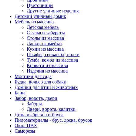
Цветочницы
Другие уличные изделия
Детский уличный домик
Мебель из массива
Детская мебель
Стулья и табуреты
Столы из массива
Лавки, скамейки
Кухни из массива
Шкафы, серванты, полки
Тумба, комод из массива
Кровати из массива
Изделия из массива
Мостики для сада
Будка, вольер для собаки
Домики для птиц и животных
Бани
Забор, ворота, двери
Заборы
Двери, ворота, калитки
Дома из бревна и бруса
Пиломатериалы - брус, доска, брусок
Окна ПВХ
Саморезы