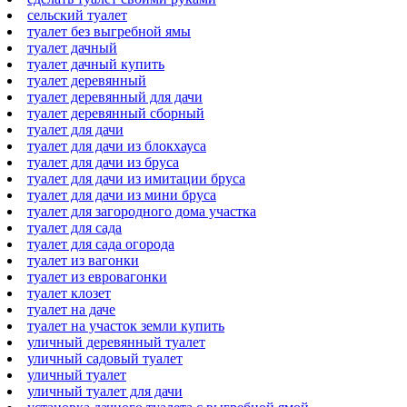
сельский туалет
туалет без выгребной ямы
туалет дачный
туалет дачный купить
туалет деревянный
туалет деревянный для дачи
туалет деревянный сборный
туалет для дачи
туалет для дачи из блокхауса
туалет для дачи из бруса
туалет для дачи из имитации бруса
туалет для дачи из мини бруса
туалет для загородного дома участка
туалет для сада
туалет для сада огорода
туалет из вагонки
туалет из евровагонки
туалет клозет
туалет на даче
туалет на участок земли купить
уличный деревянный туалет
уличный садовый туалет
уличный туалет
уличный туалет для дачи