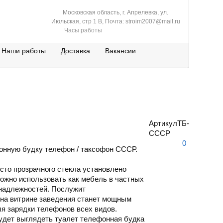
Московская область, г. Апрелевка, ул.
Июльская, стр 1 В, Почта: stroim2007@mail.ru
Часы работы
Наши работы
Доставка
Вакансии
Артикул
ТБ-
СССР
0
фонную будку телефон / таксофон СССР.
сто прозрачного стекла установлено
можно использовать как мебель в частных
инадлежностей. Послужит
 на витрине заведения станет мощным
ля зарядки телефонов всех видов.
удет выглядеть туалет телефонная будка