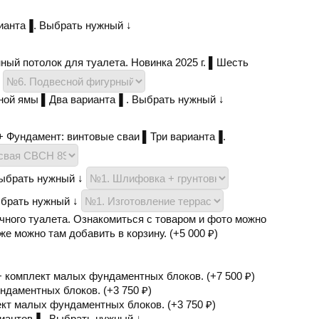
ианта▐. Выбрать нужный ↓
ый потолок для туалета. Новинка 2025 г. ▌Шесть
↓
ной ямы ▌Два варианта▐ . Выбрать нужный ↓
+ Фундамент: винтовые сваи ▌Три варианта▐.
Выбрать нужный ↓
ыбрать нужный ↓
чного туалета. Ознакомиться с товаром и фото можно
же можно там добавить в корзину. (+
5 000
₽
)
 + комплект малых фундаментных блоков. (+
7 500
₽
)
ндаментных блоков. (+
3 750
₽
)
кт малых фундаментных блоков. (+
3 750
₽
)
иантов▐ . Выбрать нужный ↓