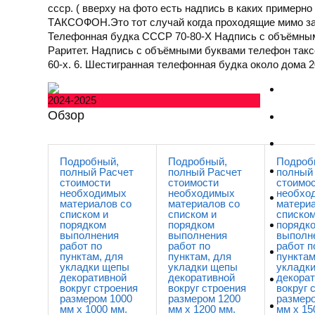
ссср. ( вверху на фото есть надпись в каких пример
ТАКСОФОН.Это тот случай когда проходящие мимо з
Телефонная будка СССР 70-80-Х Надпись с объёмны
Раритет. Надпись с объёмными буквами телефон такс
60-х. 6. Шестигранная телефонная будка около дома 2
2024-2025
Обзор
Подробный,
Подробный,
Подроб
полный Расчет
полный Расчет
полный
стоимости
стоимости
стоимо
необходимых
необходимых
необхо
материалов со
материалов со
материа
списком и
списком и
списком
порядком
порядком
порядк
выполнения
выполнения
выполн
работ по
работ по
работ п
пунктам, для
пунктам, для
пунктам
укладки щепы
укладки щепы
укладк
декоративной
декоративной
декора
вокруг строения
вокруг строения
вокруг 
размером 1000
размером 1200
размер
мм x 1000 мм.
мм x 1200 мм.
мм x 15