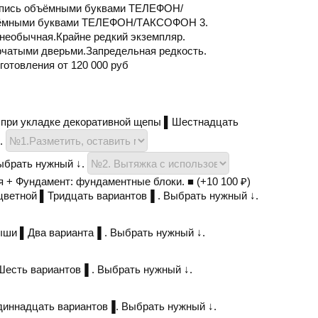
Надпись объёмными буквами ТЕЛЕФОН/
объёмными буквами ТЕЛЕФОН/ТАКСОФОН 3.
еобычная.Крайне редкий экземпляр.
рчатыми дверьми.Запредельная редкость.
готовления от 120 000 руб
 при укладке декоративной щепы ▌Шестнадцать
↓.
ыбрать нужный ↓.
я + Фундамент: фундаментные блоки. ■ (+
10 100
₽
)
ветной ▌Тридцать вариантов▐ . Выбрать нужный ↓.
ши ▌Два варианта▐ . Выбрать нужный ↓.
есть вариантов▐ . Выбрать нужный ↓.
иннадцать вариантов▐. Выбрать нужный ↓.