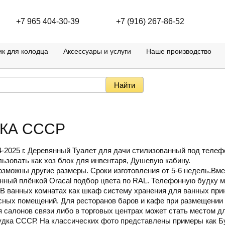
+7 965 404-30-39
+7 (916) 267-86-52
к для колодца
Аксессуары и услуги
Наше производство
ДКА СССР
4-2025 г. Деревянный Туалет для дачи стилизованный под теле
ьзовать как хоз блок для инвентаря, Душевую кабину.
озможны другие размеры. Сроки изготовления от 5-6 недель.Вме
нный плёнкой Oracal подбор цвета по RAL. Телефонную будку 
. В ванных комнатах как шкаф систему хранения для ванных пр
ных помещений. Для ресторанов баров и кафе при размещении
я салонов связи либо в торговых центрах может стать местом д
удка СССР. На классических фото представлены примеры как Б