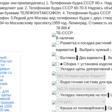
но годах они производились) 1. Телефонная будка СССР 60-х. 
амедляют шаг. 2. Телефонная будка СССР 60-70-Х Надпись 
ми буквами ТЕЛЕФОН/ТАКСОФОН. 4. Телефонная будка СССР н
офон. 5.Редкий для Москвы вид телефонных будок с двух ство
04 по Московскому проспекту.1959 год. Ленинград. Стоимость из
78 000
₽
ТБ-СССР
В наличии
Разметка и посадка растений
вариантов▐ . Выбрать нужный 
ный,
Вытяжка ▌Два варианта▐ . В
 Расчет
■ Сборка + установка издели
сти
димых
Укладка щепы декоративной ц
лов со
 и
ом
Водосточная система для кры
ения
о
, для
и щепы
Укладка линолеума на пол ▌Ш
тивной
строения
ом 1500
Крыша из поликарбоната ▌Од
00 мм.