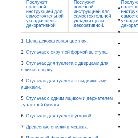
Послужит
Послужит
Послуж
полезной
полезной
полезн
инструкцией для
инструкцией для
инструк
самостоятельной
самостоятельной
самост
укладки щепы
укладки щепы
укладк
декоративной.
декоративной.
декорат
Щепа декоративная цветная.
1.
2.
Стульчак с округлой формой выступа.
3.
Стульчак для туалета с дверцами для
ящиков сверху.
4.
Стульчак для туалета с выдвижными
ящиками.
5.
Стульчак с одним ящиком и держателем
туалетной бумаги.
6.
Стульчак для туалета угловой.
7.
Древесные опилки в мешках.
8.
Подвесной фигурный секционный