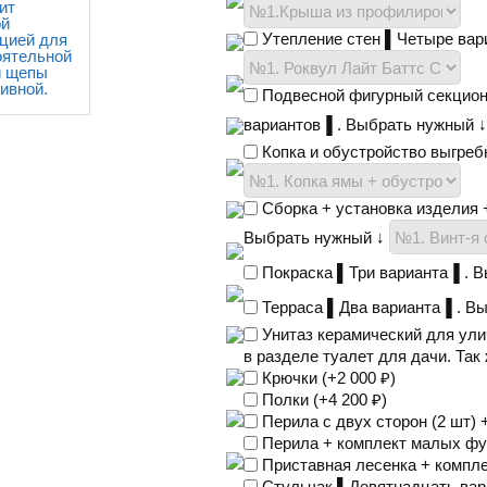
ит
ой
Утепление стен ▌Четыре вар
цией для
оятельной
и щепы
ивной.
Подвесной фигурный секционн
вариантов▐ . Выбрать нужный 
Копка и обустройство выгреб
Сборка + установка изделия 
Выбрать нужный ↓
Покраска ▌Три варианта▐ . 
Терраса ▌Два варианта▐ . В
Унитаз керамический для ули
в разделе туалет для дачи. Так 
Крючки (+
2 000
₽
)
Полки (+
4 200
₽
)
Перила с двух сторон (2 шт)
Перила + комплект малых фу
Приставная лесенка + компле
Стульчак ▌Девятнадцать вар